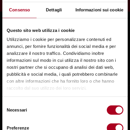
selezione di vini dell'Oste.
Consenso
Dettagli
Informazioni sui cookie
Questo sito web utilizza i cookie
Utilizziamo i cookie per personalizzare contenuti ed
annunci, per fornire funzionalità dei social media e per
Aperto tutti i giorni
analizzare il nostro traffico. Condividiamo inoltre
informazioni sul modo in cui utilizza il nostro sito con i
Wine Bar: 11.00–15.00 | 17.30–00.00
nostri partner che si occupano di analisi dei dati web,
Ristorante: 12.00–14.30 | 19.30–22.00
pubblicità e social media, i quali potrebbero combinarle
con altre informazioni che ha fornito loro o che hanno
raccolto dal suo utilizzo dei loro servizi.
RISTORANTE
Iscriviti alla newsletter
Selezione
Necessari
del
CANTINA
Ti aspetterà una
bottiglia di vino in
consenso
omaggio
quando passerai a trovarci.
EVENTI
Preferenze