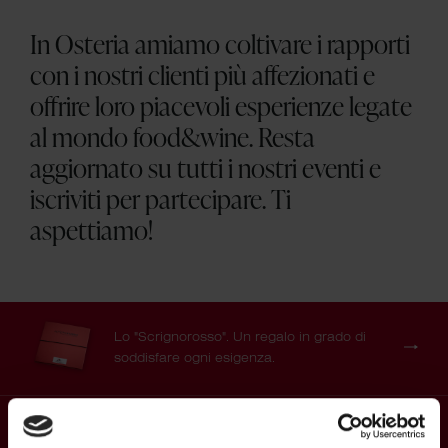
In Osteria amiamo coltivare i rapporti
con i nostri clienti più affezionati e
offrire loro piacevoli esperienze legate
al mondo food&wine. Resta
aggiornato su tutti i nostri eventi e
iscriviti per partecipare. Ti
aspettiamo!
Lo "Scrignorosso". Un regalo in grado
di
soddisfare ogni esigenza.
Scopri Selezione Paolo Torboli,
la