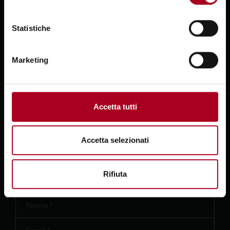
CLUB
Statistiche
CONTATTI
MENU
Marketing
SHOP
Ho letto e accetto
la
privacy policy
PRENOTA
ISCRIVITI
Accetta tutti
DORMI DA NOI
Iscriviti alla newsletter
Accetta selezionati
Ti aspetterà una bottiglia di vino in omaggio quando passerai
Rifiuta
a trovarci.