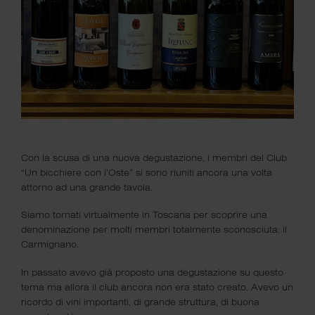
Il Club dove un gruppo di amici
Con la scusa di una nuova degustazione, i membri del Club
condivide la grande passione per il
“Un bicchiere con l’Oste” si sono riuniti ancora una volta
vino.
attorno ad una grande tavola.
Siamo tornati virtualmente in Toscana per scoprire una
denominazione per molti membri totalmente sconosciuta: il
Carmignano.
In passato avevo già proposto una degustazione su questo
tema ma allora il club ancora non era stato creato. Avevo un
ricordo di vini importanti, di grande struttura, di buona