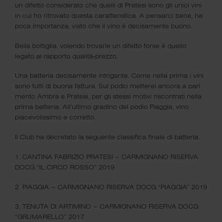
ISCRIVITI
un difetto considerato che quelli di Pratesi sono gli unici vini
in cui ho ritrovato questa caratteristica. A pensarci bene, ha
poca importanza, visto che il vino è decisamente buono.
Contattaci
Bella bottiglia, volendo trovarle un difetto forse è quello
legato al rapporto qualità-prezzo.
Tel.
+39 0464 422 463
Una batteria decisamente intrigante. Come nella prima i vini
Corso Bettini 24, 38068 Rovereto (TN)
sono tutti di buona fattura. Sul podio metterei ancora a pari
paolo@osteriadelpettirosso.it
merito Ambra e Pratesi, per gli stessi motivi riscontrati nella
prima batteria. All’ultimo gradino del podio Piaggia, vino
piacevolissimo e corretto.
Il Club ha decretato la seguente classifica finale di batteria.
1. CANTINA FABRIZIO PRATESI – CARMIGNANO RISERVA
DOCG “IL CIRCO ROSSO” 2019
Lavora con noi
2. PIAGGIA – CARMIGNANO RISERVA DOCG “PIAGGIA” 2019
3. TENUTA DI ARTIMINO – CARMIGNANO RISERVA DOCG
Siamo sempre alla ricerca di persone appassionate.
“GRUMARELLO” 2017