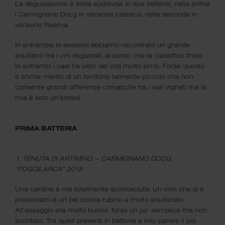
quali, mensilmente, proponevo degustazioni tematiche
La degustazione è stata suddivisa in due batterie, nella prima
dedicate al vino.
i Carmignano Docg in versione classica, nella seconda in
versione Riserva.
Il Club ha come scopo quello di riunire attorno ad un
tavolo un gruppo di persone che condividono la forte
In entrambe le sessioni abbiamo riscontrato un grande
passione nei confronti del nettare di Bacco, che col tempo
equilibrio tra i vini degustati, al punto che la classifica finale
sono anche diventati amici.
in entrambi i casi ha visto dei voti molto simili. Forse questo
è anche merito di un territorio talmente piccolo che non
consente grandi differenze climatiche tra i vari vigneti ma la
mia è solo un’ipotesi.
PRIMA BATTERIA
Scopo del Club
1. TENUTA DI ARTIMINO – CARMIGNANO DOCG
Il gruppo non ha scopo di lucro ma ogni componente punta
“POGGILARCA” 2018
a condividere i propri pensieri e la propria conoscenza in
materia enologica.
Una cantina a me totalmente sconosciuta. Un vino che si è
presentato di un bel colore rubino e molto equilibrato.
Ogni degustazione è pensata e organizzata dall’Oste ed è
All’assaggio era molto buono, forse un po’ semplice ma non
finalizzata, oltre che al piacere di stare insieme, alla ricerca
scontato. Tra quelli presenti in batteria a mio parere il più
di quei vini che poi verranno selezionati e proposti in Osteria