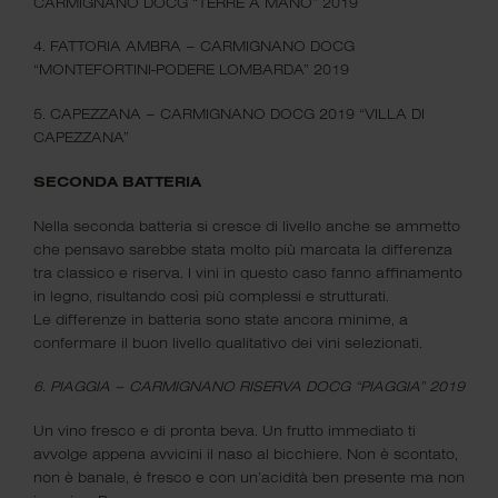
CARMIGNANO DOCG “TERRE A MANO” 2019
Barbaresco!
4. FATTORIA AMBRA – CARMIGNANO DOCG
“MONTEFORTINI-PODERE LOMBARDA” 2019
5. CAPEZZANA – CARMIGNANO DOCG 2019 “VILLA DI
CAPEZZANA”
SECONDA BATTERIA
Nella seconda batteria si cresce di livello anche se ammetto
che pensavo sarebbe stata molto più marcata la differenza
Lo "Scrignorosso". Un regalo in grado
di
tra classico e riserva. I vini in questo caso fanno affinamento
soddisfare ogni esigenza.
in legno, risultando così più complessi e strutturati.
Le differenze in batteria sono state ancora minime, a
confermare il buon livello qualitativo dei vini selezionati.
Scopri Selezione Paolo Torboli,
la
selezione di vini dell'Oste.
6. PIAGGIA – CARMIGNANO RISERVA DOCG “PIAGGIA” 2019
Un vino fresco e di pronta beva. Un frutto immediato ti
avvolge appena avvicini il naso al bicchiere. Non è scontato,
non è banale, è fresco e con un’acidità ben presente ma non