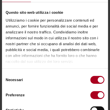
4. TERRE A MANO, FATTORIA DI BACCHERETO –
Questo sito web utilizza i cookie
CARMIGNANO DOCG “TERRE A MANO” 2019
Utilizziamo i cookie per personalizzare contenuti ed
Il naturale della batteria, per l’esattezza un TripleA. Subito l’ho
annunci, per fornire funzionalità dei social media e per
trovato con un naso decisamente profondo, forse anche un
analizzare il nostro traffico. Condividiamo inoltre
po’ aggressivo. Aspettandolo nel bicchiere si è un po’ aperto
informazioni sul modo in cui utilizza il nostro sito con i
regalando un profumo sempre complesso ma con un po’ più
nostri partner che si occupano di analisi dei dati web,
di eleganza e di equilibrio. In generale l’ho trovato un po’
scomposto.
pubblicità e social media, i quali potrebbero combinarle
con altre informazioni che ha fornito loro o che hanno
5. CANTINA FABRIZIO PRATESI – CARMIGNANO DOCG
raccolto dal suo utilizzo dei loro servizi.
“CARMIONE” 2021
Iscriviti alla newsletter
Per me il vino più interessante della batteria, che se la gioca
Selezione
con il vino di Fattoria Ambra.
Necessari
del
Al naso arriva subito una bellissima spezia, frutta matura ed
Ti aspetterà una
bottiglia di vino in
consenso
eleganza. Al palato ti avvolge una delicata morbidezza,
omaggio
quando passerai a trovarci.
complessità, lunghezza. Se posso osare è talmente elegante
Preferenze
che mi potrebbe ricordare un Nebbiolo e i sentori al naso
ricordano alcuni vini albensi.