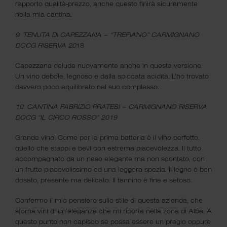
rapporto qualità-prezzo, anche questo finirà sicuramente
SHOP
nella mia cantina.
9. TENUTA DI CAPEZZANA – “TREFIANO” CARMIGNANO
DOCG RISERVA 20
18
Capezzana delude nuovamente anche in questa versione.
Iscriviti alla newsletter
Un vino debole, legnoso e dalla spiccata acidità. L’ho trovato
davvero poco equilibrato nel suo complesso.
Ti aspetterà una bottiglia di vino in omaggio quando passerai
10. CANTINA FABRIZIO PRATESI – CARMIGNANO RISERVA
DOCG “IL CIRCO ROSSO” 2019
a trovarci.
Grande vino! Come per la prima batteria è il vino perfetto,
quello che stappi e bevi con estrema piacevolezza. Il tutto
accompagnato da un naso elegante ma non scontato, con
un frutto piacevolissimo ed una leggera spezia. Il legno è ben
dosato, presente ma delicato. Il tannino è fine e setoso.
Confermo il mio pensiero sullo stile di questa azienda, che
Ho letto e accetto
la
privacy policy
sforna vini di un’eleganza che mi riporta nella zona di Alba. A
questo punto non capisco se possa essere un pregio oppure