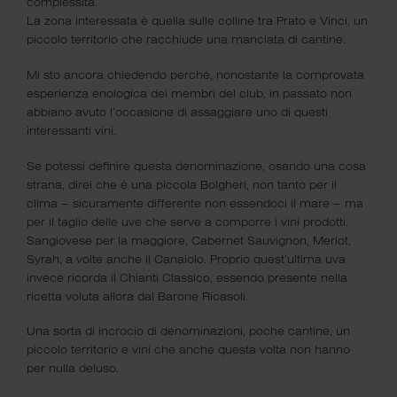
complessità.
La zona interessata è quella sulle colline tra Prato e Vinci, un
piccolo territorio che racchiude una manciata di cantine.
Mi sto ancora chiedendo perché, nonostante la comprovata
esperienza enologica dei membri del club, in passato non
abbiano avuto l’occasione di assaggiare uno di questi
interessanti vini.
Se potessi definire questa denominazione, osando una cosa
strana, direi che è una piccola Bolgheri, non tanto per il
clima – sicuramente differente non essendoci il mare – ma
per il taglio delle uve che serve a comporre i vini prodotti.
Sangiovese per la maggiore, Cabernet Sauvignon, Merlot,
Syrah, a volte anche il Canaiolo. Proprio quest’ultima uva
invece ricorda il Chianti Classico, essendo presente nella
ricetta voluta allora dal Barone Ricasoli.
Ciao, sono Paolo, l’Oste del Pettirosso.
Una sorta di incrocio di denominazioni, poche cantine, un
piccolo territorio e vini che anche questa volta non hanno
“Un bicchiere con l’Oste” è nato il 18 maggio del 2019
per nulla deluso.
dopo anni di esperienza e di proposte fatte ai miei clienti ai