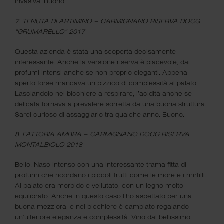
invasiva. Buono.
7. TENUTA DI ARTIMINO – CARMIGNANO RISERVA DOCG
Aperto tutti i giorni
“GRUMARELLO” 2017
Questa azienda è stata una scoperta decisamente
Wine Bar: 11.00–15.00 | 17.30–00.00
interessante. Anche la versione riserva è piacevole, dai
Ristorante: 12.00–14.30 | 19.30–22.00
profumi intensi anche se non proprio eleganti. Appena
aperto forse mancava un pizzico di complessità al palato.
Lasciandolo nel bicchiere a respirare, l’acidità anche se
delicata tornava a prevalere sorretta da una buona struttura.
Sarei curioso di assaggiarlo tra qualche anno. Buono.
RISTORANTE
8. FATTORIA AMBRA – CARMIGNANO DOCG RISERVA
CANTINA
MONTALBIOLO 2018
Bello! Naso intenso con una interessante trama fitta di
EVENTI
profumi che ricordano i piccoli frutti come le more e i mirtilli.
Al palato era morbido e vellutato, con un legno molto
CLUB
equilibrato. Anche in questo caso l’ho aspettato per una
buona mezz’ora, e nel bicchiere è cambiato regalando
CONTATTI
un’ulteriore eleganza e complessità. Vino dal bellissimo