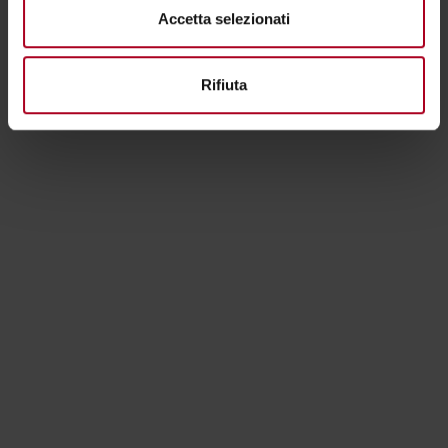
Accetta selezionati
Rifiuta
Degustazioni passate
2026
2025
2024
2023
2022
08.04.2026
PROSPETTIVA, ATTESA
IDENTITA’: UN MONDO
FIRMATO ETYSSA