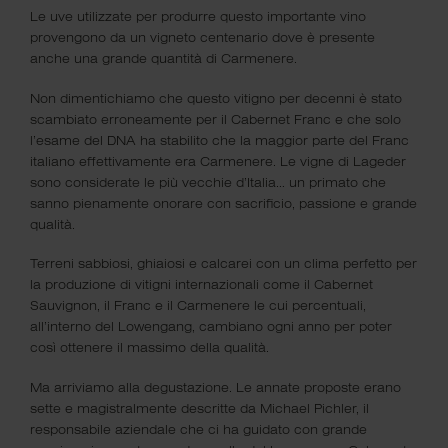
quali, mensilmente, proponevo degustazioni tematiche
Le uve utilizzate per produrre questo importante vino
dedicate al vino.
provengono da un vigneto centenario dove è presente
anche una grande quantità di Carmenere.
Il Club ha come scopo quello di riunire attorno ad un
tavolo un gruppo di persone che condividono la forte
Non dimentichiamo che questo vitigno per decenni è stato
passione nei confronti del nettare di Bacco, che col tempo
scambiato erroneamente per il Cabernet Franc e che solo
sono anche diventati amici.
l’esame del DNA ha stabilito che la maggior parte del Franc
italiano effettivamente era Carmenere. Le vigne di Lageder
sono considerate le più vecchie d’Italia… un primato che
sanno pienamente onorare con sacrificio, passione e grande
qualità.
Scopo del Club
Terreni sabbiosi, ghiaiosi e calcarei con un clima perfetto per
la produzione di vitigni internazionali come il Cabernet
Sauvignon, il Franc e il Carmenere le cui percentuali,
Il gruppo non ha scopo di lucro ma ogni componente punta
all’interno del Lowengang, cambiano ogni anno per poter
a condividere i propri pensieri e la propria conoscenza in
così ottenere il massimo della qualità.
materia enologica.
Ma arriviamo alla degustazione. Le annate proposte erano
Ogni degustazione è pensata e organizzata dall’Oste ed è
sette e magistralmente descritte da Michael Pichler, il
finalizzata, oltre che al piacere di stare insieme, alla ricerca
responsabile aziendale che ci ha guidato con grande
di quei vini che poi verranno selezionati e proposti in Osteria