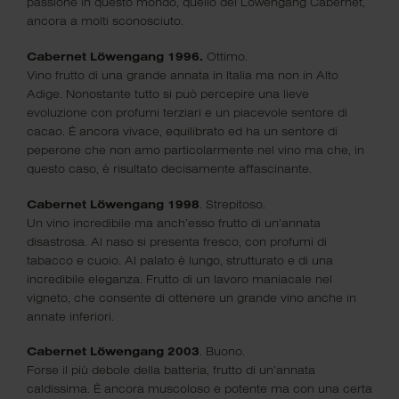
passione in questo mondo, quello del Lowengang Cabernet,
e che, soprattutto, beneficeranno del marchio di garanzia
ancora a molti sconosciuto.
“Selezione Paolo Torboli”.
Cabernet Löwengang 1996.
Ottimo.
Vino frutto di una grande annata in Italia ma non in Alto
Adige. Nonostante tutto si può percepire una lieve
evoluzione con profumi terziari e un piacevole sentore di
cacao. È ancora vivace, equilibrato ed ha un sentore di
peperone che non amo particolarmente nel vino ma che, in
questo caso, è risultato decisamente affascinante.
Cabernet Löwengang 1998
. Strepitoso.
Un vino incredibile ma anch’esso frutto di un’annata
disastrosa. Al naso si presenta fresco, con profumi di
tabacco e cuoio. Al palato è lungo, strutturato e di una
incredibile eleganza. Frutto di un lavoro maniacale nel
vigneto, che consente di ottenere un grande vino anche in
annate inferiori.
Cabernet Löwengang 2003
. Buono.
Forse il più debole della batteria, frutto di un’annata
caldissima. È ancora muscoloso e potente ma con una certa