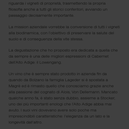
riguarda i vigneti di proprietà, trasmettendo la propria
filosofia anche a tutti gli storici conferitori, avviando un
passaggio decisamente importante.
La mission aziendale vorrebbe la conversione di tutti i vigneti
alla biodinamica, con l’obiettivo di preservare la salute del
suolo e di conseguenza della vite stessa.
La degustazione che ho proposto era dedicata a quella che
da sempre è una delle migliori espressioni di Cabernet
dell’Alto Adige: il Lowengang.
Un vino che è sempre stato prodotto in azienda fin da
quando da Bolzano la famiglia Lageder si è spostata a
Magrè ed è rimasto quello che conosciamo grazie anche
alla passione del cognato di Alois, Von Dellemann. Mancato
qualche anno fa, è stato senza dubbio, assieme a Stocker,
uno dei più importanti enologi che l’Alto Adige abbia mai
Ciao, sono Paolo, l’Oste del Pettirosso.
avuto. I suoi vini dovevano avere solo poche ma
imprescindibili caratteristiche: l’eleganza da un lato e la
“Un bicchiere con l’Oste” è nato il 18 maggio del 2019
longevità dall’altro.
dopo anni di esperienza e di proposte fatte ai miei clienti ai