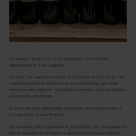
Ho sempre avuto una certa debolezza nei confronti
Il Club dove un gruppo di amici
dell’azienda di Alois Lageder.
condivide la grande passione per il
Ricordo che, quando lavoravo a Cortaccia al Zum Rose, mi
vino.
capitava spesso di servirlo e lui si comportava ogni volta
come un vero signore, riservandomi sempre grande rispetto
ed estrema gentilezza.
Di lui ho sempre apprezzato la tenacia nel portare avanti il
suo pensiero, la sua filosofia.
Sto parlando del proprietario di un’azienda che ha sposato in
toto la filosofia del biologico e del biodinamico per quanto